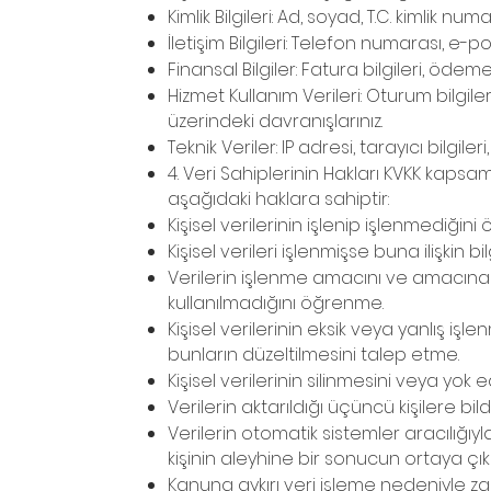
Kimlik Bilgileri: Ad, soyad, T.C. kimlik numa
İletişim Bilgileri: Telefon numarası, e-po
Finansal Bilgiler: Fatura bilgileri, ödeme 
Hizmet Kullanım Verileri: Oturum bilgile
üzerindeki davranışlarınız.
Teknik Veriler: IP adresi, tarayıcı bilgileri,
4. Veri Sahiplerinin Hakları KVKK kapsa
aşağıdaki haklara sahiptir:
Kişisel verilerinin işlenip işlenmediğin
Kişisel verileri işlenmişse buna ilişkin b
Verilerin işlenme amacını ve amacına 
kullanılmadığını öğrenme.
Kişisel verilerinin eksik veya yanlış i
bunların düzeltilmesini talep etme.
Kişisel verilerinin silinmesini veya yok 
Verilerin aktarıldığı üçüncü kişilere bild
Verilerin otomatik sistemler aracılığıy
kişinin aleyhine bir sonucun ortaya çı
Kanuna aykırı veri işleme nedeniyle 