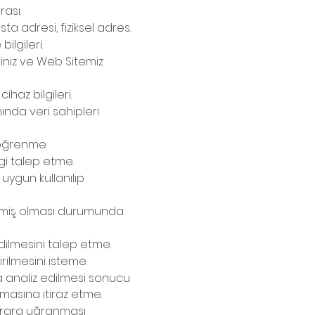
rası.
sta adresi, fiziksel adres.
bilgileri.
riniz ve Web Sitemiz
 cihaz bilgileri.
mında veri sahipleri
i öğrenme.
ilgi talep etme.
uygun kullanılıp
şlenmiş olması durumunda
edilmesini talep etme.
irilmesini isteme.
la analiz edilmesi sonucu
kmasına itiraz etme.
zarara uğranması