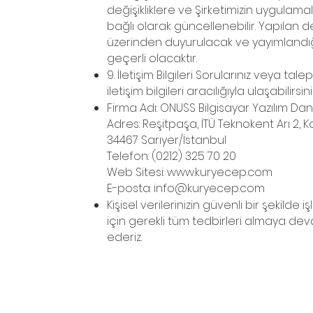
değişikliklere ve Şirketimizin uygulama
bağlı olarak güncellenebilir. Yapılan de
üzerinden duyurulacak ve yayımlandığı
geçerli olacaktır.
9. İletişim Bilgileri Sorularınız veya tale
iletişim bilgileri aracılığıyla ulaşabilirsini
Firma Adı: ONUSS Bilgisayar Yazılım Danış
Adres: Reşitpaşa, İTÜ Teknokent Arı 2, K
34467 Sarıyer/İstanbul
Telefon: (0212) 325 70 20
Web Sitesi: www.kuryecep.com
E-posta: info@kuryecep.com
Kişisel verilerinizin güvenli bir şekild
için gerekli tüm tedbirleri almaya d
ederiz.