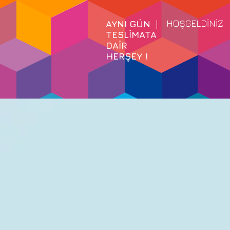
HOŞGELDİNİZ
AYNI GÜN
TESLİMATA
DAİR
HERŞEY !