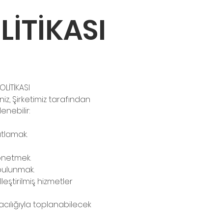
LİTİKASI
OLİTİKASI
niz, Şirketimiz tarafından
enebilir:
ıtlamak.
önetmek.
bulunmak.
leştirilmiş hizmetler
acılığıyla toplanabilecek