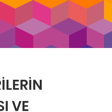
RİLERİN
I VE