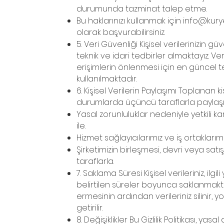
durumunda tazminat talep etme.
Bu haklarınızı kullanmak için
info@kur
olarak başvurabilirsiniz.
5. Veri Güvenliği Kişisel verilerinizin g
teknik ve idari tedbirler almaktayız. Veri
erişimlerin önlenmesi için en güncel te
kullanılmaktadır.
6. Kişisel Verilerin Paylaşımı Toplanan ki
durumlarda üçüncü taraflarla paylaşıla
Yasal zorunluluklar nedeniyle yetkili k
ile.
Hizmet sağlayıcılarımız ve iş ortaklarımız
Şirketimizin birleşmesi, devri veya sa
taraflarla.
7. Saklama Süresi Kişisel verileriniz, il
belirtilen süreler boyunca saklanmakta
ermesinin ardından verileriniz silinir, 
getirilir.
8. Değişiklikler Bu Gizlilik Politikası, ya