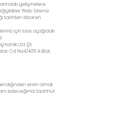
larındaki gelişmelere
ğişiklikler Web Sitemiz
 tarihten itibaren
pleriniz için bize aşağıdaki
z:
manlık Ltd. Şti.
atar Cd No:4/405 A Blok,
e işlendiğinden emin olmak
evam edeceğimizi taahhüt