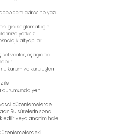
yecep.com
adresine yazılı
üvenliğini sağlamak için
lerinize yetkisiz
knolojik altyapılar
şisel veriler, aşağıdaki
bilir:
amu kurum ve kuruluşları
 ile.
tışı durumunda yeni
gili yasal düzenlemelerde
dır. Bu sürelerin sona
yok edilir veya anonim hale
sal düzenlemelerdeki